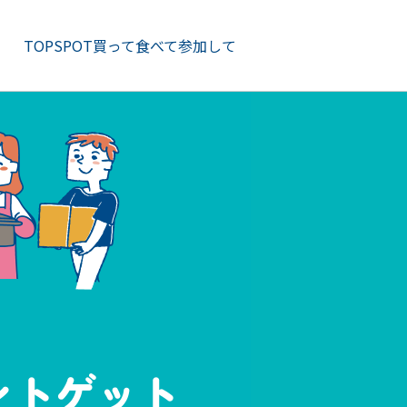
TOP
SPOT
買って
食べて
参加して