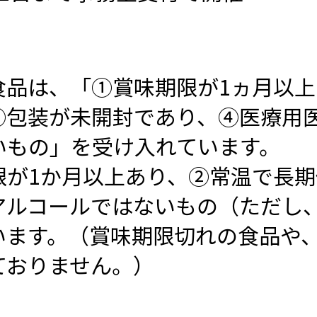
食品は、「①賞味期限が1ヵ月以
③包装が未開封であり、④医療用
いもの」を受け入れています。
限が1か月以上あり、②常温で長
アルコールではないもの（ただし
います。（賞味期限切れの食品や
ておりません。）