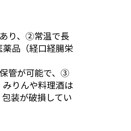
上あり、②常温で長
医薬品（経口経腸栄
期保管が可能で、③
、みりんや料理酒は
、包装が破損してい