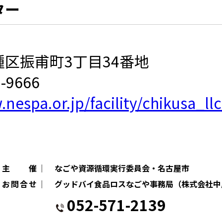
ター
区振甫町3丁目34番地
9666
nespa.or.jp/facility/chikusa_llc
│主 催│
なごや資源循環実行委員会・名古屋市
│お問合せ│
グッドバイ食品ロスなごや事務局（株式会社中
052-571-2139